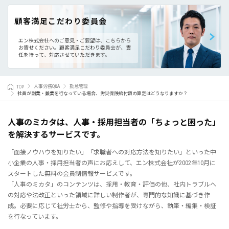
顧客満足こだわり委員会
エン株式会社へのご意見・ご要望は、こちらから
お寄せください。
顧客満足こだわり委員会が、責
任を持って、対応させていただきます。
TOP
人事労務Q&A
勤怠管理
社員が副業・兼業を行なっている場合、労災保険給付額の算定はどうなりますか？
人事のミカタは、人事・採用担当者の「ちょっと困った」
を解決するサービスです。
「面接ノウハウを知りたい」「求職者への対応方法を知りたい」といった中
小企業の人事・採用担当者の声にお応えして、エン株式会社が2002年10月に
スタートした無料の会員制情報サービスです。
「人事のミカタ」のコンテンツは、採用・教育・評価の他、社内トラブルへ
の対応や法改正といった領域に詳しい制作者が、専門的な知識に基づき作
成。必要に応じて社労士から、監修や指導を受けながら、執筆・編集・検証
を行なっています。