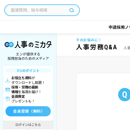
中途採用ノ
そのお悩みに！
人事労務Q&A
人
エンが提供する
採用担当のためのメディア
3つのポイント
お役立ち資料
が
ダウンロードし放題！
採用・労務の最新
Q
情報
を毎週お届け！
会員限定
プレゼントも！
会員登録（無料）
ログインはこちら