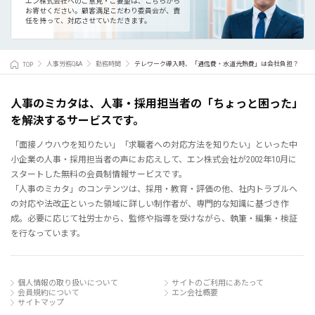
エン株式会社へのご意見・ご要望は、こちらから
お寄せください。
顧客満足こだわり委員会が、責
任を持って、対応させていただきます。
TOP
人事労務Q&A
勤務時間
テレワーク導入時、「通信費・水道光熱費」は会社負担？
人事のミカタは、人事・採用担当者の「ちょっと困った」
を解決するサービスです。
「面接ノウハウを知りたい」「求職者への対応方法を知りたい」といった中
小企業の人事・採用担当者の声にお応えして、エン株式会社が2002年10月に
スタートした無料の会員制情報サービスです。
「人事のミカタ」のコンテンツは、採用・教育・評価の他、社内トラブルへ
の対応や法改正といった領域に詳しい制作者が、専門的な知識に基づき作
成。必要に応じて社労士から、監修や指導を受けながら、執筆・編集・検証
を行なっています。
個人情報の取り扱いについて
サイトのご利用にあたって
会員規約について
エン会社概要
サイトマップ