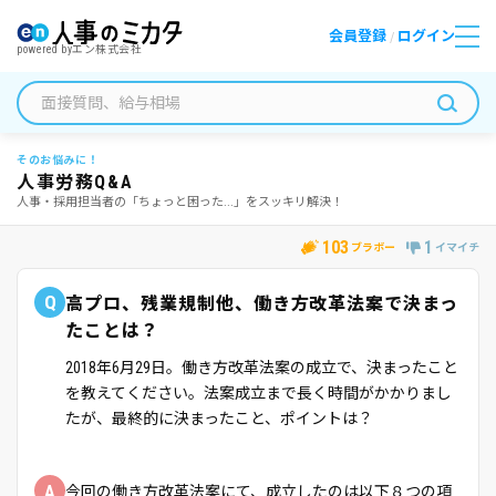
会員登録
ログイン
/
powered by
エン株式会社
そのお悩みに！
人事労務Q&A
人事・採用担当者の「ちょっと困った...」をスッキリ解決！
103
1
ブラボー
イマイチ
Q
高プロ、残業規制他、働き方改革法案で決まっ
たことは？
2018年6月29日。働き方改革法案の成立で、決まったこと
を教えてください。法案成立まで長く時間がかかりまし
たが、最終的に決まったこと、ポイントは？
A
今回の働き方改革法案にて、成立したのは以下８つの項