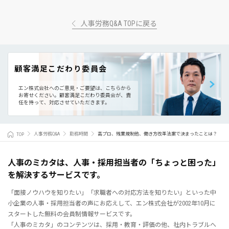
人事労務Q&A TOPに戻る
顧客満足こだわり委員会
エン株式会社へのご意見・ご要望は、こちらから
お寄せください。
顧客満足こだわり委員会が、責
任を持って、対応させていただきます。
TOP
人事労務Q&A
勤務時間
高プロ、残業規制他、働き方改革法案で決まったことは？
人事のミカタは、人事・採用担当者の「ちょっと困った」
を解決するサービスです。
「面接ノウハウを知りたい」「求職者への対応方法を知りたい」といった中
小企業の人事・採用担当者の声にお応えして、エン株式会社が2002年10月に
スタートした無料の会員制情報サービスです。
「人事のミカタ」のコンテンツは、採用・教育・評価の他、社内トラブルへ