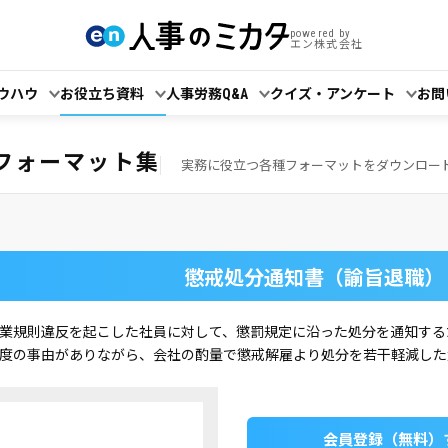
powered by
エン株式会社
ウハウ
お役立ち資料
人事労務Q&A
クイズ・アンケート
お問
！
フォーマット集
実務に役立つ各種フォーマットをダウンロー
懲戒処分通知書（諭旨退職）
業規則違反を起こした社員に対して、懲罰規定に沿った処分を通知する
度の事由がありながら、会社の酌量で懲戒解雇より処分を若干軽減した
会員登録（無料）