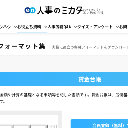
powered by
エン株式会社
ウハウ
お役立ち資料
人事労務Q&A
クイズ・アンケート
お問
！
フォーマット集
実務に役立つ各種フォーマットをダウンロー
賃金台帳
金額や計算の基礎となる事項等を記した書類です。賃金台帳は、労働基
す。
会員登録（無料）