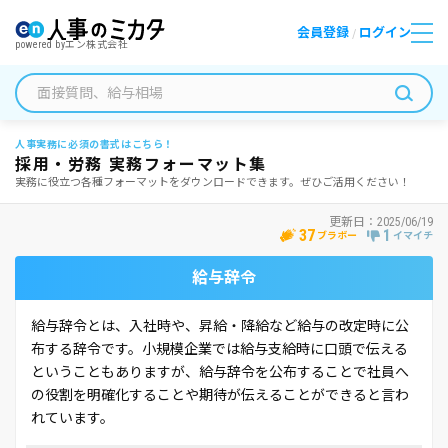
会員登録
ログイン
/
powered by
エン株式会社
人事実務に必須の書式はこちら！
採用・労務 実務フォーマット集
実務に役立つ各種フォーマットをダウンロードできます。ぜひご活用ください！
更新日：
2025/06/19
37
1
ブラボー
イマイチ
給与辞令
給与辞令とは、入社時や、昇給・降給など給与の改定時に公
布する辞令です。小規模企業では給与支給時に口頭で伝える
ということもありますが、給与辞令を公布することで社員へ
の役割を明確化することや期待が伝えることができると言わ
れています。