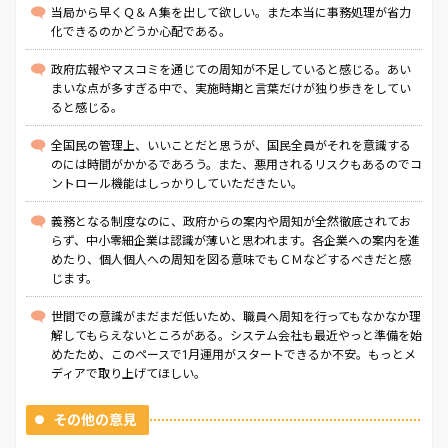
当局から早くＱ＆Ａ集を出して欲しい。また本当に事務処理が省力
化できるのかどうか心配である。
政府広報やマスコミを通じての周知が不足していると感じる。あい
まいな点が多すぎる中で、実施時期と言葉だけが独り歩きをしてい
ると感じる。
全国民の管理上、いいことだと思うが、国民全員がそれを意識する
のには時間がかかるであろう。また、悪用されるリスクもあるのでコ
ントロール機能はしっかりしていただきたい。
義務となる制度なのに、政府からの案内や周知が全然徹底されてお
らず、中小零細企業は認識が薄いと思われます。各企業への案内を進
めたり、個人個人への周知を図る意味でもＣＭなどするべきだと感
じます。
世間での意識がまだまだ低いため、職員へ周知を行ってもなかなか理
解してもらえないところがある。システム会社も最近やっと準備を始
めたため、このペースで1月運用がスタートできるか不安。もっとメ
ディアで取り上げてほしい。
その他の意見