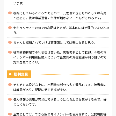
います。
複雑化しているところがあるので一元管理できるものとしては有用
と感じる。後は事業運営に負荷が増さないことを祈るのみです。
セキュリティーの面での心配はあるが、基本的には合理的でよいと思
う。
ちゃんと認知されていけば管理面としては楽になると思う。
税務労務管理での利便性は高い為、管理者側として歓迎。今後のマ
イナンバー利用範囲拡大について企業側の責任範囲が判り難いので
対策を立てにくい。
批判意見
そもそも丸投げな上に、不明確な部分も多く混乱してる。担当者に
は厳罰があり、疑問に感じる点が多い。
個人情報の悪用が容易にできるようになるような気がするので、好
ましくないです。
企業としては、できる限りマイナンバーを使用せずに、公的機関等