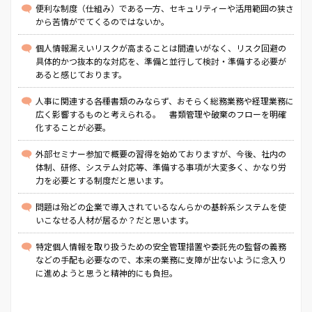
便利な制度（仕組み）である一方、セキュリティーや活用範囲の狭さ
から苦情がでてくるのではないか。
個人情報漏えいリスクが高まることは間違いがなく、リスク回避の
具体的かつ抜本的な対応を、準備と並行して検討・準備する必要が
あると感じております。
人事に関連する各種書類のみならず、おそらく総務業務や経理業務に
広く影響するものと考えられる。 書類管理や破棄のフローを明確
化することが必要。
外部セミナー参加で概要の習得を始めておりますが、今後、社内の
体制、研修、システム対応等、準備する事項が大変多く、かなり労
力を必要とする制度だと思います。
問題は殆どの企業で導入されているなんらかの基幹系システムを使
いこなせる人材が居るか？だと思います。
特定個人情報を取り扱うための安全管理措置や委託先の監督の義務
などの手配も必要なので、本来の業務に支障が出ないように念入り
に進めようと思うと精神的にも負担。