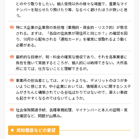
とのやり取りをしたい。個人使用以外の様々な場面で、重要なマイ
ナンバーを知らせたり預けたり等、なるべく避けたほうが良いと思
う。
特に大企業の企業側の負担増（業務的・資金的・リスク的）が懸念
される。まずは、「各自の住民票が現住所と同じか？」の確認を図
り、10月から配布される「通知カード」を確実に受取れるよう動く
必要がある。
最終的な目標が、税・料金の確実な徴収であり、それを各事業者に
負担を強いて実施するところが、個人的には納得できない。大所高
所に立てば、仕方ないことと理解できるが。
事業所の担当者としては、メリットよりも、デメリットのほうが多
いように感じます。中小企業においては、情報漏えいに関するシステ
ムがきちんと構築されている会社ばかりではないので、漏えい事故
も起きやすくなるのではないでしょうか。
社会保険関連手続、各種事務処理、マイナンバーと本人の証明・実
在確認など、問題が山積み。
周知徹底などの要望