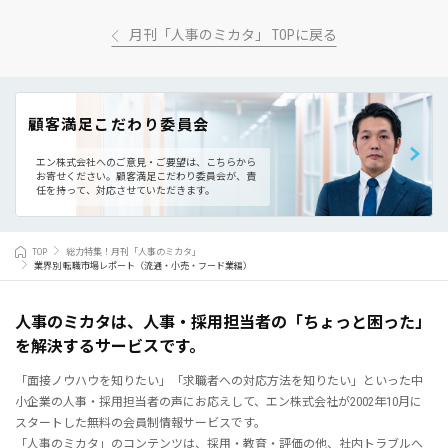
月刊「人事のミカタ」 TOPに戻る
顧客満足こだわり委員会
エン株式会社へのご意見・ご要望は、こちらから
お寄せください。
顧客満足こだわり委員会が、責
任を持って、対応させていただきます。
TOP
総力特集！月刊「人事のミカタ」
業界別 転職市場レポート（流通・小売・フード業編）
人事のミカタは、人事・採用担当者の「ちょっと困った」
を解決するサービスです。
「面接ノウハウを知りたい」「求職者への対応方法を知りたい」といった中
小企業の人事・採用担当者の声にお応えして、エン株式会社が2002年10月に
スタートした無料の会員制情報サービスです。
「人事のミカタ」のコンテンツは、採用・教育・評価の他、社内トラブルへ