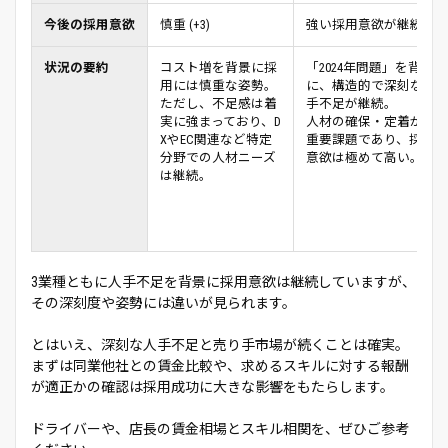
今後の採用意欲
慎重 (+3)
強い採用意欲が継続 (+9)
状況の要約
コスト増を背景に採
「2024年問題」を背景
用には慎重な姿勢。
に、構造的で深刻な人
ただし、不足感は着
手不足が継続。
実に強まっており、D
人材の確保・定着が最
XやEC関連など特定
重要課題であり、採用
分野での人材ニーズ
意欲は極めて高い。
は継続。
3業種ともに人手不足を背景に採用意欲は継続していますが、
その深刻度や姿勢には違いが見られます。
とはいえ、深刻な人手不足と売り手市場が続くことは確実。
まずは同業他社との賃金比較や、求めるスキルに対する報酬
が適正かの確認は採用成功に大きな影響をもたらします。
ドライバーや、店長の賃金相場とスキル相関を、ぜひご参考