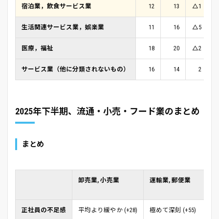
宿泊業，飲食サービス業
12
13
△1
生活関連サービス業，娯楽業
11
16
△5
医療，福祉
18
20
△2
サービス業（他に分類されないもの）
16
14
2
2025年下半期、流通・小売・フード業のまとめ
まとめ
卸売業, 小売業
運輸業, 郵便業
正社員の不足感
平均より緩やか (+28)
極めて深刻 (+55)