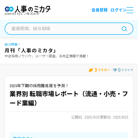
会員登録
ログイン
/
powered by
エン株式会社
総力特集！
月刊「人事のミカタ」
中途採用ノウハウ、ユーザー調査、法改正情報が満載！
3
0
ブラボー
イマイチ
2025年下期の採用難易度を予測！
業界別 転職市場レポート（流通・小売・フ
ード業編）
公開日
2025/9/25
更新日
2025/9/25