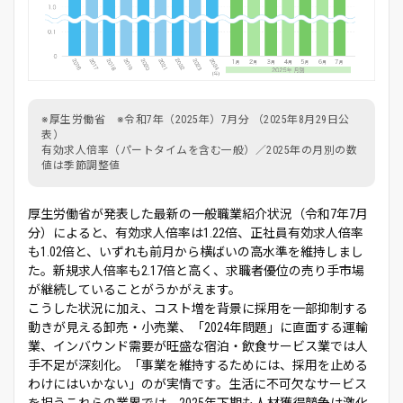
※厚生労働省 ※令和7年（2025年）7月分 （2025年8月29日公
表）
有効求人倍率（パートタイムを含む一般）／2025年の月別の数
値は季節調整値
厚生労働省が発表した最新の一般職業紹介状況（令和7年7月
分）によると、有効求人倍率は1.22倍、正社員有効求人倍率
も1.02倍と、いずれも前月から横ばいの高水準を維持しまし
た。新規求人倍率も2.17倍と高く、求職者優位の売り手市場
が継続していることがうかがえます。
こうした状況に加え、コスト増を背景に採用を一部抑制する
動きが見える卸売・小売業、「2024年問題」に直面する運輸
業、インバウンド需要が旺盛な宿泊・飲食サービス業では人
手不足が深刻化。「事業を維持するためには、採用を止める
わけにはいかない」のが実情です。生活に不可欠なサービス
を担うこれらの業界では、2025年下期も人材獲得競争は激化