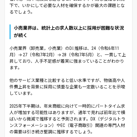
下で、いかにして必要な人材を確保するかが最大の課題とな
るでしょう。
小売業界は、統計上の求人数以上に採用が困難な状況
が続く
小売業界（卸売業，小売業）のD.I.推移は、24（令和6年11
月）→ 27（令和7年2月）→ 28（令和7年5月）と、一貫して上
昇しており、人手不足感が着実に強まっていることがわかり
ます。
他のサービス業種と比較すると低い水準ですが、物価高や人
件費上昇を背景に採用に慎重な企業も一定数いることを示唆
しています。
2025年下半期は、年末商戦に向けて一時的にパートタイム求
人が増加する可能性はありますが、通年で見れば前年比で横
ばいから微減で推移すると予測されます。DX（デジタルトラ
ンスフォーメーション）やEC（電子商取引）関連の専門人材
の需要は引き続き堅調に推移するでしょう。