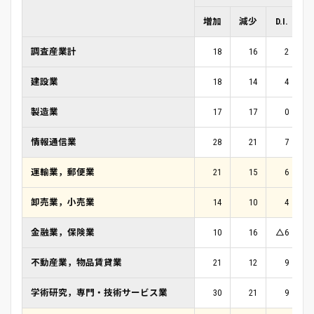
増加
減少
D.I.
調査産業計
18
16
2
建設業
18
14
4
製造業
17
17
0
情報通信業
28
21
7
運輸業，郵便業
21
15
6
卸売業，小売業
14
10
4
金融業，保険業
10
16
△6
不動産業，物品賃貸業
21
12
9
学術研究，専門・技術サービス業
30
21
9