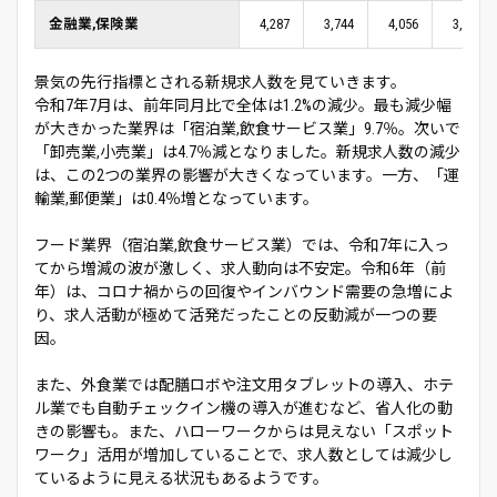
金融業,保険業
4,287
3,744
4,056
3,875
景気の先行指標とされる新規求人数を見ていきます。
令和7年7月は、前年同月比で全体は1.2%の減少。最も減少幅
が大きかった業界は「宿泊業,飲食サービス業」9.7％。次いで
「卸売業,小売業」は4.7％減となりました。新規求人数の減少
は、この2つの業界の影響が大きくなっています。一方、「運
輸業,郵便業」は0.4％増となっています。
フード業界（宿泊業,飲食サービス業）では、令和7年に入っ
てから増減の波が激しく、求人動向は不安定。令和6年（前
年）は、コロナ禍からの回復やインバウンド需要の急増によ
り、求人活動が極めて活発だったことの反動減が一つの要
因。
また、外食業では配膳ロボや注文用タブレットの導入、ホテ
ル業でも自動チェックイン機の導入が進むなど、省人化の動
きの影響も。また、ハローワークからは見えない「スポット
ワーク」活用が増加していることで、求人数としては減少し
ているように見える状況もあるようです。