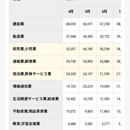
4月
5月
6月
7月
建設業
68,030
66,071
67,258
68,070
製造業
57,388
54,905
55,752
59,569
卸売業,小売業
52,057
64,185
56,294
54,522
運輸業,郵便業
39,190
34,895
34,886
38,089
宿泊業,飲食サービス業
24,300
24,107
21,390
27,798
情報通信業
19,720
20,229
19,044
21,081
生活関連サービス業,娯楽業
14,402
14,250
12,385
14,521
不動産業,物品賃貸業
10,072
9,830
11,865
10,094
教育,学習支援業
4,686
5,062
5,277
5,066