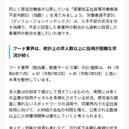
同じく厚生労働省が公表している「産業別正社員等労働者過
不足判断D.I.（指数）」を見てみましょう。 労働者過不足D.I.
（ディフュージョンインデックス）は、人手不足の状況を示
す指標で、不足と回答した事業所の割合から過剰と回答した
事業所の割合を差し引いた値です。
フード業界は、統計上の求人数以上に採用が困難な状
況が続く
フード業界（宿泊業，飲食サービス業）のD.I.推移は、 44（令
和6年11月）→ 47（令和7年2月）→ 43（令和7年5月）と高い
水準を堅持しています。
求人数は対前年で減少して見えているものの、実際には多く
の企業が採用チャネルを多様化させている状況。厚労省の調
査に現れないスポットワークの活用や、同業界内での正社員
採用に向けて、人材紹介会社の利用も増え、公表される数値
以上に人材獲得競争は激化していくと考えられます。
省人化・効率化投資も進むなど、2025年下半期も複雑な状況