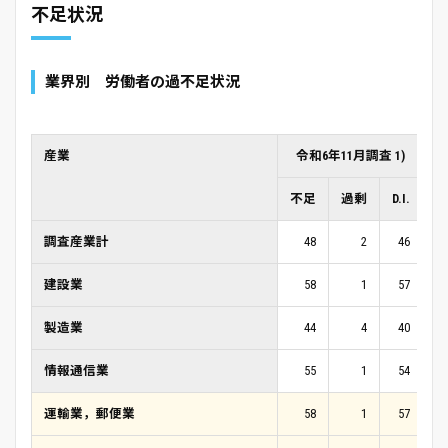
不足状況
業界別 労働者の過不足状況
産業
令和6年11月調査 1)
不足
過剰
D.I.
不
調査産業計
48
2
46
建設業
58
1
57
製造業
44
4
40
情報通信業
55
1
54
運輸業，郵便業
58
1
57