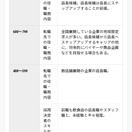
の役
店長候補。店長候補は店長にステ
職・
ップアップすることが前提。
職務
内容
600～799
転職
全国展開している企業の地域限定
先で
求人が多い。店長候補から店長へ
の役
ステップアップするキャリアの他
職・
に、将来的にバイヤーや商品企画
職務
などを目指せる場合もある。
内容
400～599
転職
数店舗展開の企業の店長職。
先で
の役
職・
職務
内容
採用
前職も飲食店の店長職やスタッフ
決定
職と、未経験と半々程度。
者の
スキ
ルや