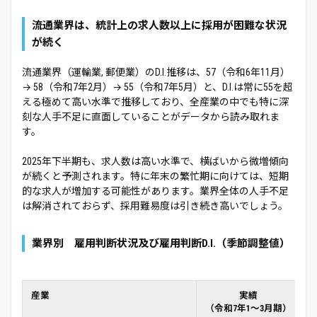
流通業界は、統計上の求人数以上に採用が困難な状況
が続く
流通業界（運輸業, 郵便業）のD.I.推移は、57（令和6年11月）
→ 58（令和7年2月）→ 55（令和7年5月）と、D.I.は常に55を超
える極めて高い水準で推移しており、全産業の中でも特に深
刻な人手不足に直面していることがデータから読み取れま
す。
2025年下半期も、求人数は高い水準で、横ばいから微増傾向
が続くと予測されます。特に年末の繁忙期に向けては、短期
的な求人が増加する可能性があります。業界全体の人手不足
は解消されておらず、採用難易度は引き続き高いでしょう。
業界別 雇用判断状況及び雇用判断D.I.（季節調整値）
産業
実績
（令和7年1～3月期）