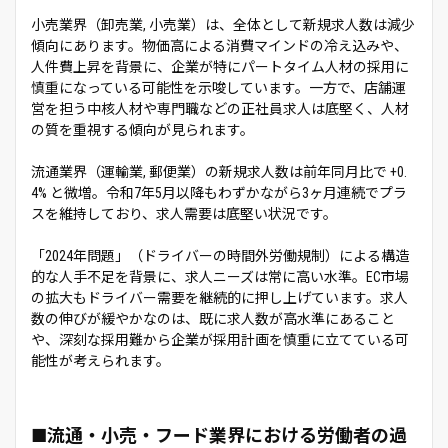
小売業界（卸売業, 小売業）は、全体として新規求人数は減少
傾向にあります。物価高による消費マインドの冷え込みや、
人件費上昇を背景に、企業が特にパートタイム人材の採用に
慎重になっている可能性を示唆しています。一方で、店舗運
営を担う中核人材や専門職などの正社員求人は底堅く、人材
の質を重視する傾向が見られます。
流通業界（運輸業, 郵便業）の新規求人数は前年同月比で +0.
4% と微増。令和7年5月以降もわずかながら3ヶ月連続でプラ
スを維持しており、求人需要は底堅い状況です。
「2024年問題」（ドライバーの時間外労働規制）による構造
的な人手不足を背景に、求人ニーズは常に高い水準。EC市場
の拡大もドライバー需要を継続的に押し上げています。求人
数の伸びが緩やかなのは、既に求人数が高水準にあること
や、深刻な採用難から企業が採用計画を慎重に立てている可
能性が考えられます。
■流通・小売・フード業界における労働者の過