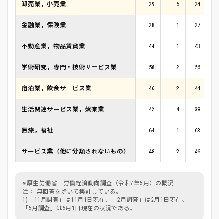
卸売業，小売業
29
5
24
金融業，保険業
28
1
27
不動産業，物品賃貸業
44
1
43
学術研究，専門・技術サービス業
58
2
56
宿泊業，飲食サービス業
46
2
44
生活関連サービス業，娯楽業
42
4
38
医療，福祉
64
1
63
サービス業（他に分類されないもの）
48
2
46
※厚生労働省 労働経済動向調査（令和7年5月）の概況
注： 無回答を除いて集計している。
1)「11月調査」は11月1日現在、「2月調査」は2月1日現在、
「5月調査」は5月1日現在の状況である。