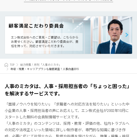
顧客満足こだわり委員会
エン株式会社へのご意見・ご要望は、こちらから
お寄せください。
顧客満足こだわり委員会が、責
任を持って、対応させていただきます。
TOP
総力特集！月刊「人事のミカタ」
年収・残業・キャリアプランも徹底調査！人事白書2015
人事のミカタは、人事・採用担当者の「ちょっと困った」
を解決するサービスです。
「面接ノウハウを知りたい」「求職者への対応方法を知りたい」といった中
小企業の人事・採用担当者の声にお応えして、エン株式会社が2002年10月に
スタートした無料の会員制情報サービスです。
「人事のミカタ」のコンテンツは、採用・教育・評価の他、社内トラブルへ
の対応や法改正といった領域に詳しい制作者が、専門的な知識に基づき作
成。必要に応じて社労士から、監修や指導を受けながら、執筆・編集・検証