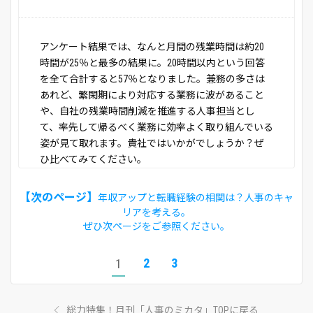
アンケート結果では、なんと月間の残業時間は約20
時間が25％と最多の結果に。20時間以内という回答
を全て合計すると57％となりました。兼務の多さは
あれど、繁閑期により対応する業務に波があること
や、自社の残業時間削減を推進する人事担当とし
て、率先して帰るべく業務に効率よく取り組んでいる
姿が見て取れます。貴社ではいかがでしょうか？ぜ
ひ比べてみてください。
【次のページ】
年収アップと転職経験の相関は？人事のキャ
リアを考える。
ぜひ次ページをご参照ください。
2
3
1
総力特集！月刊「人事のミカタ」TOPに戻る