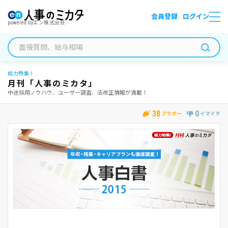
会員登録
ログイン
/
powered by
エン株式会社
総力特集！
月刊「人事のミカタ」
中途採用ノウハウ、ユーザー調査、法改正情報が満載！
38
0
ブラボー
イマイチ