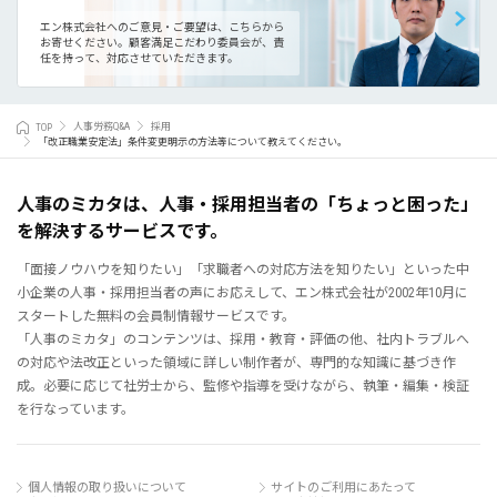
エン株式会社へのご意見・ご要望は、こちらから
お寄せください。
顧客満足こだわり委員会が、責
任を持って、対応させていただきます。
TOP
人事労務Q&A
採用
「改正職業安定法」条件変更明示の方法等について教えてください。
人事のミカタは、人事・採用担当者の「ちょっと困った」
を解決するサービスです。
「面接ノウハウを知りたい」「求職者への対応方法を知りたい」といった中
小企業の人事・採用担当者の声にお応えして、エン株式会社が2002年10月に
スタートした無料の会員制情報サービスです。
「人事のミカタ」のコンテンツは、採用・教育・評価の他、社内トラブルへ
の対応や法改正といった領域に詳しい制作者が、専門的な知識に基づき作
成。必要に応じて社労士から、監修や指導を受けながら、執筆・編集・検証
を行なっています。
個人情報の取り扱いについて
サイトのご利用にあたって