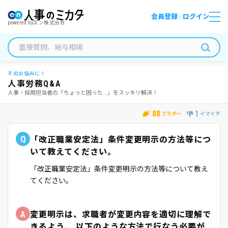
会員登録
ログイン
/
powered by
エン株式会社
そのお悩みに！
人事労務Q&A
人事・採用担当者の「ちょっと困った...」をスッキリ解決！
88
1
ブラボー
イマイチ
Q
「改正職業安定法」条件変更明示の方法等につ
いて教えてください。
「改正職業安定法」条件変更明示の方法等について教え
てください。
A
変更明示は、求職者が変更内容を適切に理解で
きるよう、 以下のような方法で行なう必要が