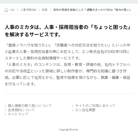
TOP
人事労務Q&A
採用
会社が昇給を反故にした？退職のきっかけ1位は「給与が低い」
人事のミカタは、人事・採用担当者の「ちょっと困った」
を解決するサービスです。
「面接ノウハウを知りたい」「求職者への対応方法を知りたい」といった中
小企業の人事・採用担当者の声にお応えして、エン株式会社が2002年10月に
スタートした無料の会員制情報サービスです。
「人事のミカタ」のコンテンツは、採用・教育・評価の他、社内トラブルへ
の対応や法改正といった領域に詳しい制作者が、専門的な知識に基づき作
成。必要に応じて社労士から、監修や指導を受けながら、執筆・編集・検証
を行なっています。
個人情報の取り扱いについて
サイトのご利用にあたって
会員規約について
エン会社概要
サイトマップ
Copyright © en Inc.