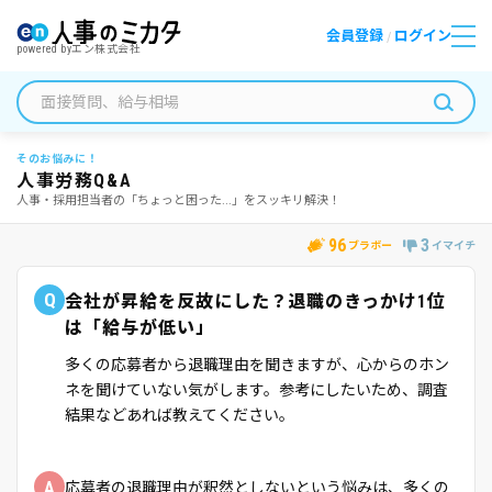
会員登録
ログイン
/
powered by
エン株式会社
そのお悩みに！
人事労務Q&A
人事・採用担当者の「ちょっと困った...」をスッキリ解決！
96
3
ブラボー
イマイチ
Q
会社が昇給を反故にした？退職のきっかけ1位
は「給与が低い」
多くの応募者から退職理由を聞きますが、心からのホン
ネを聞けていない気がします。参考にしたいため、調査
結果などあれば教えてください。
A
応募者の退職理由が釈然としないという悩みは、多くの