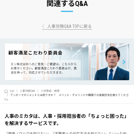
関連するQ&A
人事労務Q&A TOPに戻る
顧客満足こだわり委員会
エン株式会社へのご意見・ご要望は、こちらから
お寄せください。
顧客満足こだわり委員会が、責
任を持って、対応させていただきます。
TOP
人事労務Q&A
人材育成・教育
アンガーマネジメントとは何ですか？ メリット・デメリットや職場での実践方法を教えてくださ
い。
人事のミカタは、人事・採用担当者の「ちょっと困った」
を解決するサービスです。
「面接ノウハウを知りたい」「求職者への対応方法を知りたい」といった中