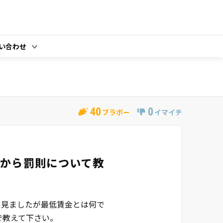
い合わせ
40
0
ブラボー
イマイチ
から罰則について教
を見ましたが最低賃金とは何で
で教えて下さい。