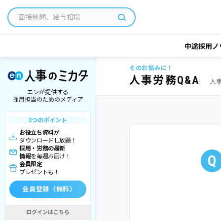
中途採用ノ
そのお悩みに！
人事労務Q&A
人
エンが提供する
採用担当のためのメディア
3つのポイント
お役立ち資料
が
ダウンロードし放題！
採用・労務の最新
Q
情報
を毎週お届け！
会員限定
プレゼントも！
会員登録（無料）
ログインはこちら