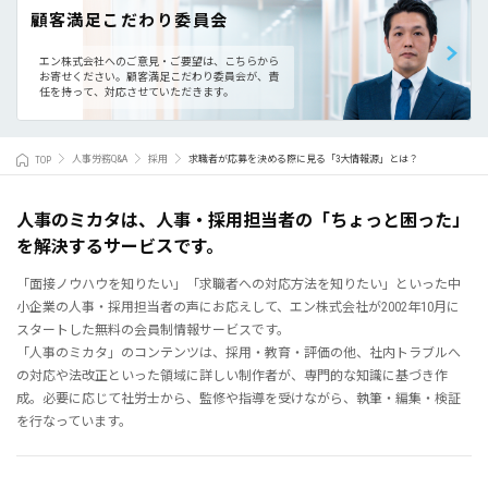
顧客満足こだわり委員会
エン株式会社へのご意見・ご要望は、こちらから
お寄せください。
顧客満足こだわり委員会が、責
任を持って、対応させていただきます。
TOP
人事労務Q&A
採用
求職者が応募を決める際に見る「3大情報源」とは？
人事のミカタは、人事・採用担当者の「ちょっと困った」
を解決するサービスです。
「面接ノウハウを知りたい」「求職者への対応方法を知りたい」といった中
小企業の人事・採用担当者の声にお応えして、エン株式会社が2002年10月に
スタートした無料の会員制情報サービスです。
「人事のミカタ」のコンテンツは、採用・教育・評価の他、社内トラブルへ
の対応や法改正といった領域に詳しい制作者が、専門的な知識に基づき作
成。必要に応じて社労士から、監修や指導を受けながら、執筆・編集・検証
を行なっています。