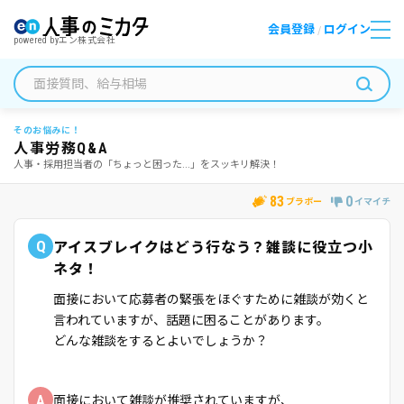
会員登録
ログイン
/
powered by
エン株式会社
そのお悩みに！
人事労務Q&A
人事・採用担当者の「ちょっと困った...」をスッキリ解決！
83
0
ブラボー
イマイチ
Q
アイスブレイクはどう行なう？雑談に役立つ小
ネタ！
面接において応募者の緊張をほぐすために雑談が効くと
言われていますが、話題に困ることがあります。
どんな雑談をするとよいでしょうか？
A
面接において雑談が推奨されていますが、