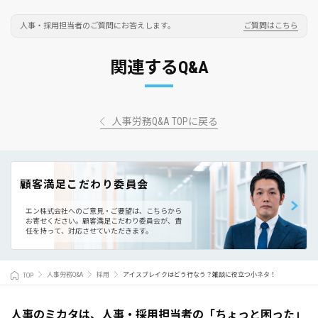
人事・採用担当者のご質問にお答えします。
ご質問はこちら
関連するQ&A
人事労務Q&A TOPに戻る
顧客満足こだわり委員会
エン株式会社へのご意見・ご要望は、こちらから
お寄せください。
顧客満足こだわり委員会が、責
任を持って、対応させていただきます。
TOP
人事労務Q&A
採用
アイスブレイクはどう行なう？雑談に役立つ小ネタ！
人事のミカタは、人事・採用担当者の「ちょっと困った」