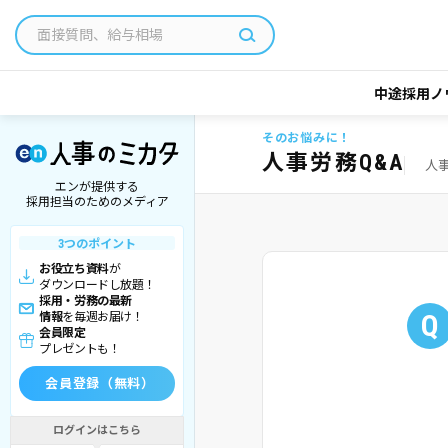
中途採用ノ
そのお悩みに！
人事労務Q&A
人
エンが提供する
採用担当のためのメディア
3つのポイント
お役立ち資料
が
ダウンロードし放題！
採用・労務の最新
Q
情報
を毎週お届け！
会員限定
プレゼントも！
会員登録（無料）
ログインはこちら