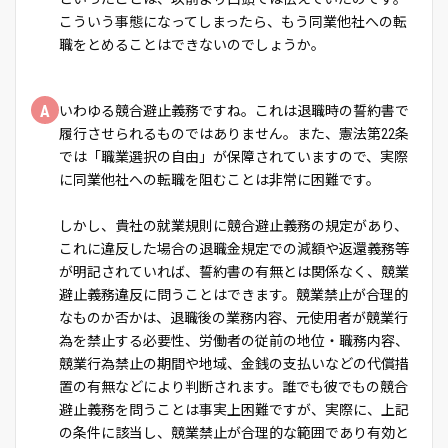
こういう事態になってしまったら、もう同業他社への転
職をとめることはできないのでしょうか。
A
いわゆる競合避止義務ですね。これは退職時の誓約書で
履行させられるものではありません。また、憲法第22条
では「職業選択の自由」が保障されていますので、実際
に同業他社への転職を阻むことは非常に困難です。
しかし、貴社の就業規則に競合避止義務の規定があり、
これに違反した場合の退職金規定での減額や返還義務等
が明記されていれば、誓約書の有無とは関係なく、競業
避止義務違反に問うことはできます。競業禁止が合理的
なものか否かは、退職後の業務内容、元使用者が競業行
為を禁止する必要性、労働者の従前の地位・職務内容、
競業行為禁止の期間や地域、金銭の支払いなどの代償措
置の有無などにより判断されます。誰でも彼でもの競合
避止義務を問うことは事実上困難ですが、実際に、上記
の条件に該当し、競業禁止が合理的な範囲であり有効と