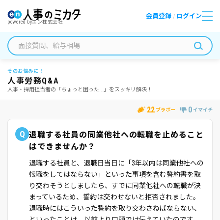
会員登録
ログイン
/
powered by
エン株式会社
そのお悩みに！
人事労務Q&A
人事・採用担当者の「ちょっと困った...」をスッキリ解決！
22
0
ブラボー
イマイチ
Q
退職する社員の同業他社への転職を止めること
はできませんか？
退職する社員と、退職日当日に「3年以内は同業他社への
転職をしてはならない」といった事項を含む誓約書を取
り交わそうとしましたら、すでに同業他社への転職が決
まっているため、誓約は交わせないと拒否されました。
退職時にはこういった誓約を取り交わさねばならない、
といったことは、以前より口頭では伝えていたのです。