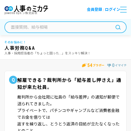
会員登録
ログイン
/
powered by
エン株式会社
そのお悩みに！
人事労務Q&A
人事・採用担当者の「ちょっと困った...」をスッキリ解決！
54
0
ブラボー
イマイチ
Q
解雇できる？裁判所から「給与差し押さえ」通
知が来た社員。
裁判所から会社宛に社員の「給与差押」の通知が郵便で
送られてきました。
プライベートで、パチンコやギャンブルなど消費者金融
でお金を借りては
返すを繰り返し、とうとう返済の目処が立たなくなった
とのこと。