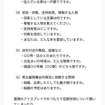
・住んでいる家は一戸建てですか。
（4）思想・宗教、支持政党、尊敬する人物
・信条としている言葉は何ですか。
・尊敬する人物を教えてください。
・支持政党はどこですか。
・何教を信仰していますか。
・あなたは、どんな本を愛読していますか。
（5）自宅付近の略図、経路など
・○○市・区のどのあたりですか。
・お住まいの地域は、どんな環境ですか。
・国道○○号線（○○駅）のどちら側ですか。
（6）男女雇用機会均等法に抵触する質問
・結婚、出産したとしても働き続けますか。
・結婚の予定はありますか。
面接のアイスブレイクのつもりで住居地域について聞い
てしまったり、