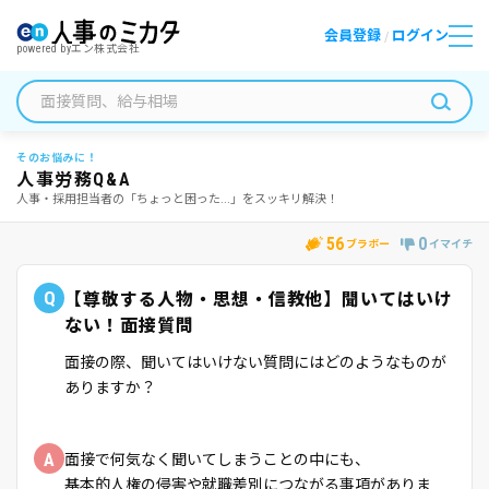
会員登録
ログイン
/
powered by
エン株式会社
そのお悩みに！
人事労務Q&A
人事・採用担当者の「ちょっと困った...」をスッキリ解決！
56
0
ブラボー
イマイチ
Q
【尊敬する人物・思想・信教他】聞いてはいけ
ない！面接質問
面接の際、聞いてはいけない質問にはどのようなものが
ありますか？
A
面接で何気なく聞いてしまうことの中にも、
基本的人権の侵害や就職差別につながる事項がありま