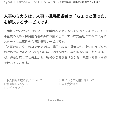
TOP
人事労務Q&A
採用
若手からベテランまで幅広く募集する際のポイントは？
人事のミカタは、人事・採用担当者の「ちょっと困った」
を解決するサービスです。
「面接ノウハウを知りたい」「求職者への対応方法を知りたい」といった中
小企業の人事・採用担当者の声にお応えして、エン株式会社が2002年10月に
スタートした無料の会員制情報サービスです。
「人事のミカタ」のコンテンツは、採用・教育・評価の他、社内トラブルへ
の対応や法改正といった領域に詳しい制作者が、専門的な知識に基づき作
成。必要に応じて社労士から、監修や指導を受けながら、執筆・編集・検証
を行なっています。
個人情報の取り扱いについて
サイトのご利用にあたって
会員規約について
エン会社概要
サイトマップ
Copyright © en Inc.