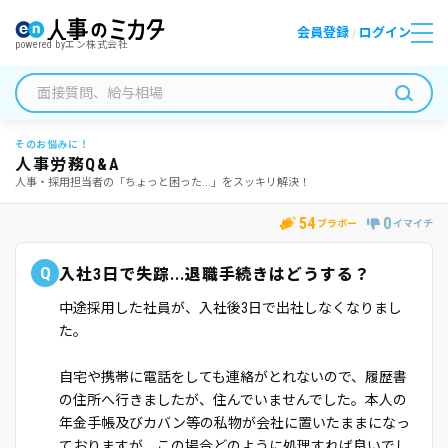
会員登録
ログイン
/
powered by
エン株式会社
そのお悩みに！
人事労務Q&A
人事・採用担当者の「ちょっと困った...」をスッキリ解決！
54
0
ブラボー
イマイチ
Q
入社3日で失踪...退職手続きはどうする？
中途採用した社員が、入社後3日で出社しなくなりまし
た。
自宅や携帯に電話をしても連絡がとれないので、履歴書
の住所へ行きましたが、住んでいませんでした。本人の
年金手帳及びカバン等の私物が会社に置いたままになっ
ておりますが、この場合どのように処理すれば良いでし