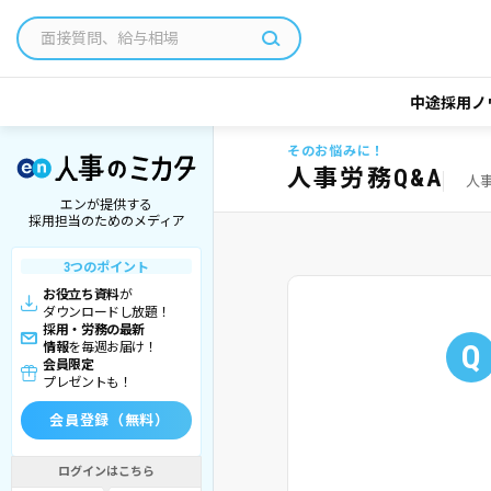
中途採用ノ
そのお悩みに！
人事労務Q&A
人
エンが提供する
採用担当のためのメディア
3つのポイント
お役立ち資料
が
ダウンロードし放題！
採用・労務の最新
Q
情報
を毎週お届け！
会員限定
プレゼントも！
会員登録（無料）
ログインはこちら