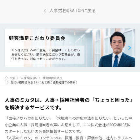
人事労務Q&A TOPに戻る
顧客満足こだわり委員会
エン株式会社へのご意見・ご要望は、こちらから
お寄せください。
顧客満足こだわり委員会が、責
任を持って、対応させていただきます。
TOP
人事労務Q&A
社会保険手続き
労災は適用される？いつもと違う通勤経路での事故！
人事のミカタは、人事・採用担当者の「ちょっと困った」
を解決するサービスです。
「面接ノウハウを知りたい」「求職者への対応方法を知りたい」といった中
小企業の人事・採用担当者の声にお応えして、エン株式会社が2002年10月に
スタートした無料の会員制情報サービスです。
「人事のミカタ」のコンテンツは、採用・教育・評価の他、社内トラブルへ