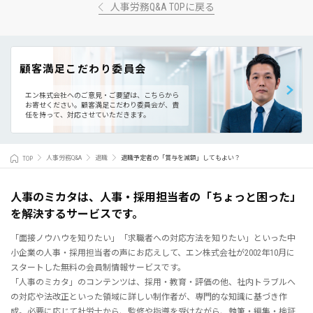
人事労務Q&A TOPに戻る
顧客満足こだわり委員会
エン株式会社へのご意見・ご要望は、こちらから
お寄せください。
顧客満足こだわり委員会が、責
任を持って、対応させていただきます。
TOP
人事労務Q&A
退職
退職予定者の「賞与を減額」してもよい？
人事のミカタは、人事・採用担当者の「ちょっと困った」
を解決するサービスです。
「面接ノウハウを知りたい」「求職者への対応方法を知りたい」といった中
小企業の人事・採用担当者の声にお応えして、エン株式会社が2002年10月に
スタートした無料の会員制情報サービスです。
「人事のミカタ」のコンテンツは、採用・教育・評価の他、社内トラブルへ
の対応や法改正といった領域に詳しい制作者が、専門的な知識に基づき作
成。必要に応じて社労士から、監修や指導を受けながら、執筆・編集・検証