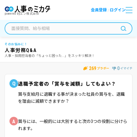
会員登録
ログイン
/
powered by
エン株式会社
そのお悩みに！
人事労務Q&A
人事・採用担当者の「ちょっと困った...」をスッキリ解決！
269
0
ブラボー
イマイチ
Q
退職予定者の「賞与を減額」してもよい？
賞与支給月に退職する事が決まった社員の賞与を、退職
を理由に減額できますか？
A
賞与には、一般的には大別すると次の3つの役割に分けら
れます。