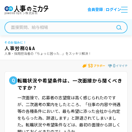
会員登録
ログイン
/
powered by
エン株式会社
そのお悩みに！
人事労務Q&A
人事・採用担当者の「ちょっと困った...」をスッキリ解決！
53
0
ブラボー
イマイチ
Q
転職状況や希望条件は、一次面接から聞くべき
ですか？
一次面接で、応募者の志望度は高く感じられたのです
が、二次選考の案内をしたところ、「仕事の内容や待遇
等の各種条件において、最も希望に添った会社から内定
をもらった為、辞退します」と辞退されてしまいまし
た。転職状況や希望条件などは、最初の面接から詳しく
聞いておくべきなのでしょうか。