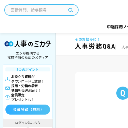
中途採用ノ
そのお悩みに！
人事労務Q&A
人
エンが提供する
採用担当のためのメディア
3つのポイント
お役立ち資料
が
ダウンロードし放題！
採用・労務の最新
Q
情報
を毎週お届け！
会員限定
プレゼントも！
会員登録（無料）
ログインはこちら