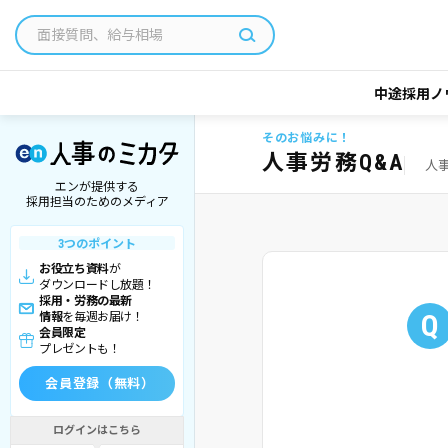
中途採用ノ
そのお悩みに！
人事労務Q&A
人
エンが提供する
採用担当のためのメディア
3つのポイント
お役立ち資料
が
ダウンロードし放題！
採用・労務の最新
Q
情報
を毎週お届け！
会員限定
プレゼントも！
会員登録（無料）
ログインはこちら