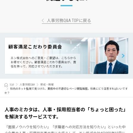
人事労務Q&A TOPに戻る
顧客満足こだわり委員会
エン株式会社へのご意見・ご要望は、こちらから
お寄せください。
顧客満足こだわり委員会が、責
任を持って、対応させていただきます。
TOP
人事労務Q&A
懲戒・解雇
社内のネット監視で見つけた、業務中の不適切なページ閲覧履歴。社員にどう注意すればいいです
か？
人事のミカタは、人事・採用担当者の「ちょっと困った」
を解決するサービスです。
「面接ノウハウを知りたい」「求職者への対応方法を知りたい」といった中