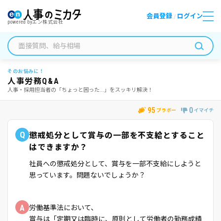
会員登録
ログイン
/
powered by
エン株式会社
そのお悩みに！
人事労務Q&A
人事・採用担当者の「ちょっと困った...」をスッキリ解決！
95
0
ブラボー
イマイチ
Q
懲戒処分として賞与の一部を不支給とすること
はできますか？
社員への懲戒処分として、賞与を一部不支給にしようと
思っています。問題ないでしょうか？
A
労働基準法において、
賞与は「定期又は臨時に、原則として労働者の勤務成績