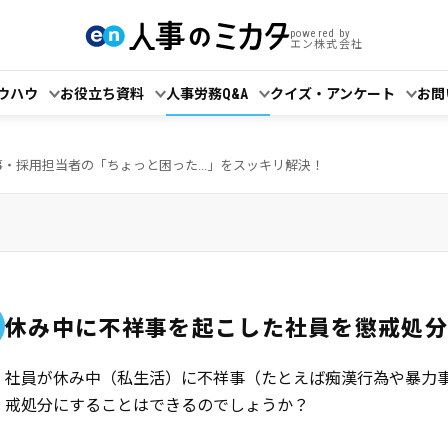
powered by
エン株式会社
ウハウ
お役立ち資料
人事労務Q&A
クイズ・アンケート
お問
事・採用担当者の「ちょっと困った...」をスッキリ解決！
休み中に不祥事を起こした社員を懲戒処
社員が休み中（私生活）に不祥事（たとえば痴漢行為や暴力
戒処分にすることはできるのでしょうか？