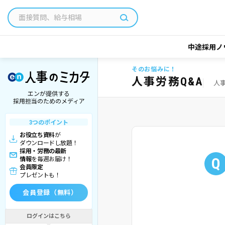
中途採用ノ
そのお悩みに！
人事労務Q&A
人
エンが提供する
採用担当のためのメディア
3つのポイント
お役立ち資料
が
ダウンロードし放題！
採用・労務の最新
Q
情報
を毎週お届け！
会員限定
プレゼントも！
会員登録（無料）
ログインはこちら