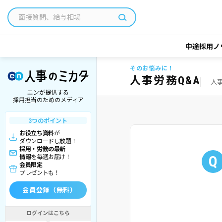
中途採用ノ
そのお悩みに！
人事労務Q&A
人
エンが提供する
採用担当のためのメディア
3つのポイント
お役立ち資料
が
ダウンロードし放題！
採用・労務の最新
Q
情報
を毎週お届け！
会員限定
プレゼントも！
会員登録（無料）
ログインはこちら