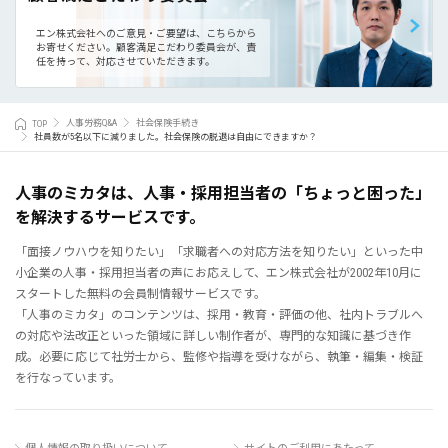
エン株式会社へのご意見・ご要望は、こちらから
お寄せください。
顧客満足こだわり委員会が、責
任を持って、対応させていただきます。
TOP
人事労務Q&A
社会保険手続き
社員数が5名以下に減りました。社会保険の脱退は自由にできますか？
人事のミカタは、人事・採用担当者の「ちょっと困った」
を解決するサービスです。
「面接ノウハウを知りたい」「求職者への対応方法を知りたい」といった中
小企業の人事・採用担当者の声にお応えして、エン株式会社が2002年10月に
スタートした無料の会員制情報サービスです。
「人事のミカタ」のコンテンツは、採用・教育・評価の他、社内トラブルへ
の対応や法改正といった領域に詳しい制作者が、専門的な知識に基づき作
成。必要に応じて社労士から、監修や指導を受けながら、執筆・編集・検証
を行なっています。