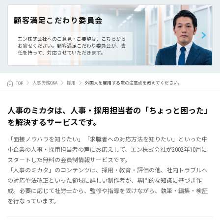
顧客満足こだわり委員会
エン株式会社へのご意見・ご要望は、こちらから
お寄せください。
顧客満足こだわり委員会が、責
任を持って、対応させていただきます。
TOP
人事労務Q&A
採用
外国人を雇用する際の注意点を教えてください。
人事のミカタは、人事・採用担当者の「ちょっと困った」
を解決するサービスです。
「面接ノウハウを知りたい」「求職者への対応方法を知りたい」といった中
小企業の人事・採用担当者の声にお応えして、エン株式会社が2002年10月に
スタートした無料の会員制情報サービスです。
「人事のミカタ」のコンテンツは、採用・教育・評価の他、社内トラブルへ
の対応や法改正といった領域に詳しい制作者が、専門的な知識に基づき作
成。必要に応じて社労士から、監修や指導を受けながら、執筆・編集・検証
を行なっています。