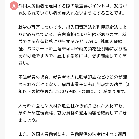
A
外国人労働者を雇用する際の最重要ポイントは、就労が
認められていない者を雇入れないようにすることです。
就労の可否についてや、出入国管理法と難民認定法によ
り定められている、在留資格による制限があります。就
労できる在留資格に該当するかどうかは、外国人登録
証、パスポートの上陸許可印や就労資格証明等により確
認が可能ですので、雇用する際には、必ず確認してくだ
さい。
不法就労の場合、就労者本人に強制退去などの処分が課
せられるだけでなく、雇用事業主にも罰則規定の適用（3
年以下の懲役または200万円以下の罰金。）があります。
人材紹介会社や人材派遣会社から紹介された人材でも、
念のため在留資格、就労資格の適用内容を確認しておき
ましょう。
また、外国人労働者にも、労働関係の法令はすべて適用