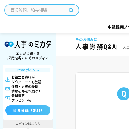
中途採用ノ
そのお悩みに！
人事労務Q&A
人
エンが提供する
採用担当のためのメディア
3つのポイント
お役立ち資料
が
ダウンロードし放題！
採用・労務の最新
Q
情報
を毎週お届け！
会員限定
プレゼントも！
会員登録（無料）
ログインはこちら