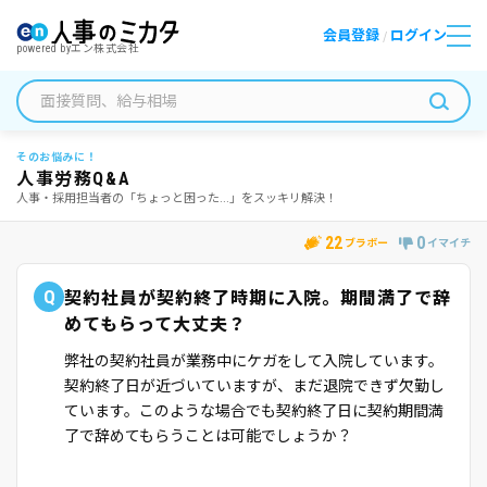
会員登録
ログイン
/
powered by
エン株式会社
そのお悩みに！
人事労務Q&A
人事・採用担当者の「ちょっと困った...」をスッキリ解決！
22
0
ブラボー
イマイチ
Q
契約社員が契約終了時期に入院。期間満了で辞
めてもらって大丈夫？
弊社の契約社員が業務中にケガをして入院しています。
契約終了日が近づいていますが、まだ退院できず欠勤し
ています。このような場合でも契約終了日に契約期間満
了で辞めてもらうことは可能でしょうか？