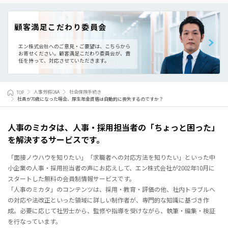
顧客満足こだわり委員会
エン株式会社へのご意見・ご要望は、こちらから
お寄せください。
顧客満足こだわり委員会が、責
任を持って、対応させていただきます。
TOP
人事労務Q&A
社会保険手続き
社員が70歳になった場合、厚生年金資格は自動的に喪失するのですか？
人事のミカタは、人事・採用担当者の「ちょっと困った」
を解決するサービスです。
「面接ノウハウを知りたい」「求職者への対応方法を知りたい」といった中
小企業の人事・採用担当者の声にお応えして、エン株式会社が2002年10月に
スタートした無料の会員制情報サービスです。
「人事のミカタ」のコンテンツは、採用・教育・評価の他、社内トラブルへ
の対応や法改正といった領域に詳しい制作者が、専門的な知識に基づき作
成。必要に応じて社労士から、監修や指導を受けながら、執筆・編集・検証
を行なっています。