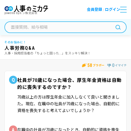
会員登録
ログイン
/
powered by
エン株式会社
そのお悩みに！
人事労務Q&A
人事・採用担当者の「ちょっと困った...」をスッキリ解決！
58
0
ブラボー
イマイチ
Q
社員が70歳になった場合、厚生年金資格は自動
的に喪失するのですか？
70歳以上の方は厚生年金に加入しなくて良いと聞きまし
た。現在、在職中の社員が70歳になった場合、自動的に
資格を喪失すると考えてよいでしょうか？
A
在職中の社員が70歳になったとき、自動的に資格を喪失