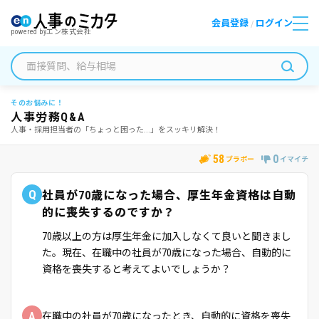
会員登録
ログイン
/
powered by
エン株式会社
そのお悩みに！
人事労務Q&A
人事・採用担当者の「ちょっと困った...」をスッキリ解決！
58
0
ブラボー
イマイチ
Q
社員が70歳になった場合、厚生年金資格は自動
的に喪失するのですか？
70歳以上の方は厚生年金に加入しなくて良いと聞きまし
た。現在、在職中の社員が70歳になった場合、自動的に
資格を喪失すると考えてよいでしょうか？
A
在職中の社員が70歳になったとき、自動的に資格を喪失