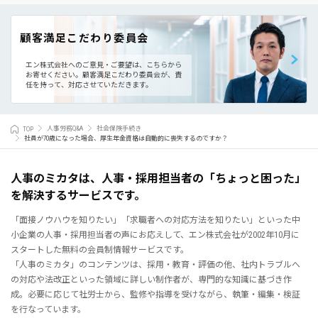
顧客満足こだわり委員会
エン株式会社へのご意見・ご要望は、こちらから
お寄せください。
顧客満足こだわり委員会が、責
任を持って、対応させていただきます。
TOP
人事労務Q&A
社会保険手続き
社員が70歳になった場合、厚生年金資格は自動的に喪失するのですか？
人事のミカタは、人事・採用担当者の「ちょっと困った」
を解決するサービスです。
「面接ノウハウを知りたい」「求職者への対応方法を知りたい」といった中
小企業の人事・採用担当者の声にお応えして、エン株式会社が2002年10月に
スタートした無料の会員制情報サービスです。
「人事のミカタ」のコンテンツは、採用・教育・評価の他、社内トラブルへ
の対応や法改正といった領域に詳しい制作者が、専門的な知識に基づき作
成。必要に応じて社労士から、監修や指導を受けながら、執筆・編集・検証
を行なっています。