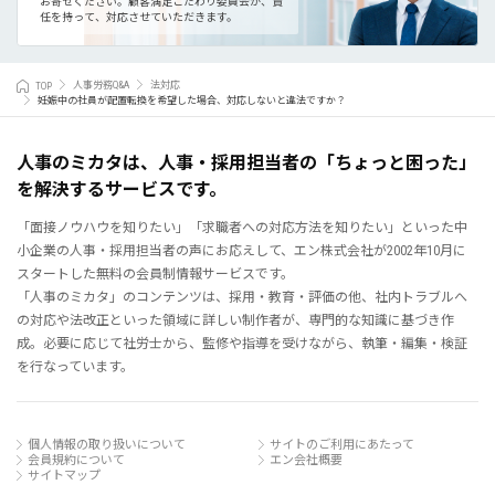
お寄せください。
顧客満足こだわり委員会が、責
任を持って、対応させていただきます。
TOP
人事労務Q&A
法対応
妊娠中の社員が配置転換を希望した場合、対応しないと違法ですか？
人事のミカタは、人事・採用担当者の「ちょっと困った」
を解決するサービスです。
「面接ノウハウを知りたい」「求職者への対応方法を知りたい」といった中
小企業の人事・採用担当者の声にお応えして、エン株式会社が2002年10月に
スタートした無料の会員制情報サービスです。
「人事のミカタ」のコンテンツは、採用・教育・評価の他、社内トラブルへ
の対応や法改正といった領域に詳しい制作者が、専門的な知識に基づき作
成。必要に応じて社労士から、監修や指導を受けながら、執筆・編集・検証
を行なっています。
個人情報の取り扱いについて
サイトのご利用にあたって
会員規約について
エン会社概要
サイトマップ