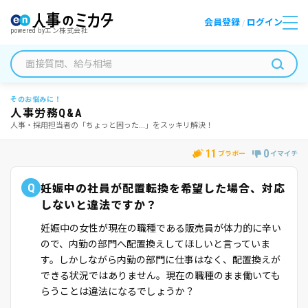
会員登録
ログイン
/
powered by
エン株式会社
そのお悩みに！
人事労務Q&A
人事・採用担当者の「ちょっと困った...」をスッキリ解決！
11
0
ブラボー
イマイチ
Q
妊娠中の社員が配置転換を希望した場合、対応
しないと違法ですか？
妊娠中の女性が現在の職種である販売員が体力的に辛い
ので、内勤の部門へ配置換えしてほしいと言っていま
す。しかしながら内勤の部門に仕事はなく、配置換えが
できる状況ではありません。現在の職種のまま働いても
らうことは違法になるでしょうか？