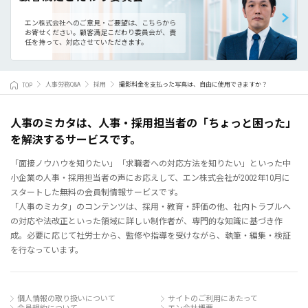
エン株式会社へのご意見・ご要望は、こちらから
お寄せください。
顧客満足こだわり委員会が、責
任を持って、対応させていただきます。
TOP
人事労務Q&A
採用
撮影料金を支払った写真は、自由に使用できますか？
人事のミカタは、人事・採用担当者の「ちょっと困った」
を解決するサービスです。
「面接ノウハウを知りたい」「求職者への対応方法を知りたい」といった中
小企業の人事・採用担当者の声にお応えして、エン株式会社が2002年10月に
スタートした無料の会員制情報サービスです。
「人事のミカタ」のコンテンツは、採用・教育・評価の他、社内トラブルへ
の対応や法改正といった領域に詳しい制作者が、専門的な知識に基づき作
成。必要に応じて社労士から、監修や指導を受けながら、執筆・編集・検証
を行なっています。
個人情報の取り扱いについて
サイトのご利用にあたって