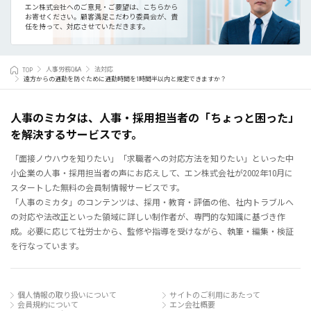
エン株式会社へのご意見・ご要望は、こちらから
お寄せください。
顧客満足こだわり委員会が、責
任を持って、対応させていただきます。
TOP
人事労務Q&A
法対応
遠方からの通勤を防ぐために通勤時間を1時間半以内と規定できますか？
人事のミカタは、人事・採用担当者の「ちょっと困った」
を解決するサービスです。
「面接ノウハウを知りたい」「求職者への対応方法を知りたい」といった中
小企業の人事・採用担当者の声にお応えして、エン株式会社が2002年10月に
スタートした無料の会員制情報サービスです。
「人事のミカタ」のコンテンツは、採用・教育・評価の他、社内トラブルへ
の対応や法改正といった領域に詳しい制作者が、専門的な知識に基づき作
成。必要に応じて社労士から、監修や指導を受けながら、執筆・編集・検証
を行なっています。
個人情報の取り扱いについて
サイトのご利用にあたって
会員規約について
エン会社概要