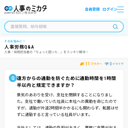
会員登録
ログイン
/
powered by
エン株式会社
そのお悩みに！
人事労務Q&A
人事・採用担当者の「ちょっと困った...」をスッキリ解決！
11
0
ブラボー
イマイチ
Q
遠方からの通勤を防ぐために通勤時間を1時間
半以内と規定できますか？
景気のあおりを受け、支社を閉鎖することになりまし
た。支社で働いていた社員に本社への異動を命じたので
すが、通勤が片道2時間半かかるにも関わらず、転居はせ
ずに通勤すると言っている社員がいます。
当社としては、通勤の負担が大きく、業務に支障が出る