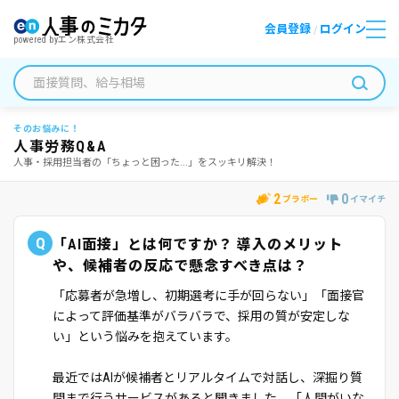
会員登録
ログイン
/
powered by
エン株式会社
そのお悩みに！
人事労務Q&A
人事・採用担当者の「ちょっと困った...」をスッキリ解決！
2
0
ブラボー
イマイチ
Q
「AI面接」とは何ですか？ 導入のメリット
や、候補者の反応で懸念すべき点は？
「応募者が急増し、初期選考に手が回らない」「面接官
によって評価基準がバラバラで、採用の質が安定しな
い」という悩みを抱えています。
最近ではAIが候補者とリアルタイムで対話し、深掘り質
問まで行うサービスがあると聞きました。「人間がいな