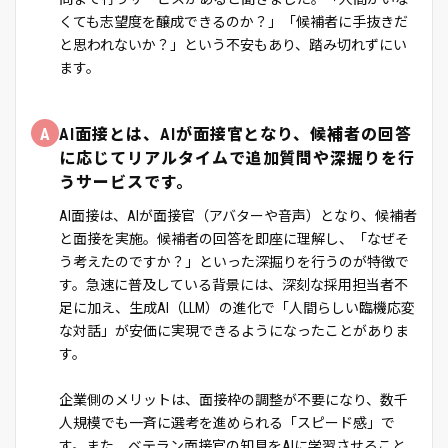
くても志望度を醸成できるのか？」「候補者に手抜きだ
と思われないか？」という不安もあり、踏み切れずにい
ます。
A
AI面接とは、AIが面接官となり、候補者の回答
に応じてリアルタイムで追加質問や深掘りを行
うサービスです。
AI面接は、AIが面接官（アバターや音声）となり、候補者
と面接を実施。候補者の回答を即座に理解し、「なぜそ
う考えたのですか？」といった深掘りを行うのが特徴で
す。急速に普及している背景には、深刻な採用担当者不
足に加え、生成AI（LLM）の進化で「人間らしい臨機応変
な対話」が安価に実現できるようになったことがありま
す。
企業側のメリットは、面接枠の調整が不要になり、数千
人規模でも一斉に選考を進められる「スピード感」で
す。また、ベテラン面接官の知見をAIに学習させること