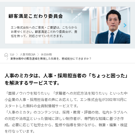
顧客満足こだわり委員会
エン株式会社へのご意見・ご要望は、こちらから
お寄せください。
顧客満足こだわり委員会が、責
任を持って、対応させていただきます。
TOP
人事労務Q&A
休日休暇
夏季休暇中の緊急連絡を無視した社員を、懲戒処分にできますか？
人事のミカタは、人事・採用担当者の「ちょっと困った」
を解決するサービスです。
「面接ノウハウを知りたい」「求職者への対応方法を知りたい」といった中
小企業の人事・採用担当者の声にお応えして、エン株式会社が2002年10月に
スタートした無料の会員制情報サービスです。
「人事のミカタ」のコンテンツは、採用・教育・評価の他、社内トラブルへ
の対応や法改正といった領域に詳しい制作者が、専門的な知識に基づき作
成。必要に応じて社労士から、監修や指導を受けながら、執筆・編集・検証
を行なっています。