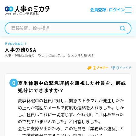
会員登録
ログイン
/
powered by
エン株式会社
そのお悩みに！
人事労務Q&A
人事・採用担当者の「ちょっと困った...」をスッキリ解決！
2
0
ブラボー
イマイチ
Q
夏季休暇中の緊急連絡を無視した社員を、懲戒
処分にできますか？
夏季休暇中の社員に対し、緊急のトラブルが発生したた
め上司が電話やメールで何度も連絡を入れました。しか
し、社員はこれに一切応じず、休暇明けに「休みだった
ので見ていませんでした」と回答しました。
会社に支障が出たため、この社員を「業務命令違反」と
して懲戒処分にすることは可能でしょうか？