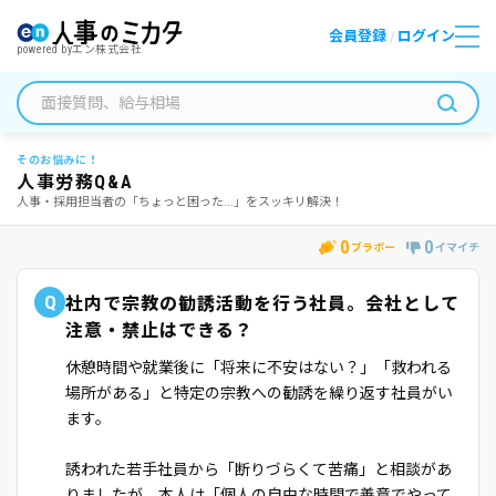
会員登録
ログイン
/
powered by
エン株式会社
そのお悩みに！
人事労務Q&A
人事・採用担当者の「ちょっと困った...」をスッキリ解決！
0
0
ブラボー
イマイチ
Q
社内で宗教の勧誘活動を行う社員。会社として
注意・禁止はできる？
休憩時間や就業後に「将来に不安はない？」「救われる
場所がある」と特定の宗教への勧誘を繰り返す社員がい
ます。
誘われた若手社員から「断りづらくて苦痛」と相談があ
りましたが、本人は「個人の自由な時間で善意でやって