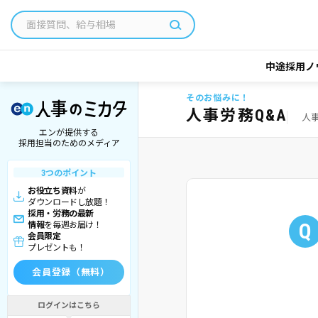
中途採用ノ
そのお悩みに！
人事労務Q&A
人
エンが提供する
採用担当のためのメディア
3つのポイント
お役立ち資料
が
ダウンロードし放題！
採用・労務の最新
Q
情報
を毎週お届け！
会員限定
プレゼントも！
会員登録（無料）
ログインはこちら