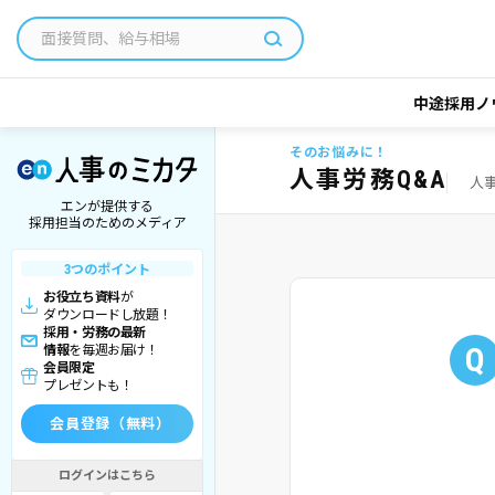
中途採用ノ
そのお悩みに！
人事労務Q&A
人
エンが提供する
採用担当のためのメディア
3つのポイント
お役立ち資料
が
ダウンロードし放題！
採用・労務の最新
Q
情報
を毎週お届け！
会員限定
プレゼントも！
会員登録（無料）
ログインはこちら