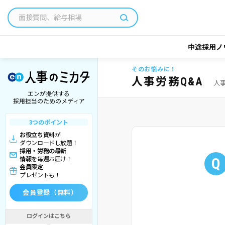
中途採用ノ
そのお悩みに！
人事労務Q&A
人
エンが提供する
採用担当のためのメディア
3つのポイント
お役立ち資料
が
ダウンロードし放題！
採用・労務の最新
Q
情報
を毎週お届け！
会員限定
プレゼントも！
会員登録（無料）
ログインはこちら