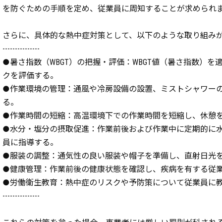
を防ぐための手順を定め、従業員に周知することが求められ
さらに、具体的な熱中症対策として、以下のような取り組み
---------------
●暑さ指数（WBGT）の把握・評価：WBGT値（暑さ指数）
クを評価する。
●作業環境の管理：通風や冷房設備の設置、ミストシャワー
る。
●作業時間の短縮：高温環境下での作業時間を短縮し、休憩
●水分・塩分の摂取促進：作業前後および作業中に定期的に
員に指導する。
●服装の調整：通気性の良い服装や帽子を準備し、直射日光
●健康管理：作業前後の健康状態を確認し、疾病を有する従
●労働衛生教育：熱中症のリスクや予防策について従業員に
---------------