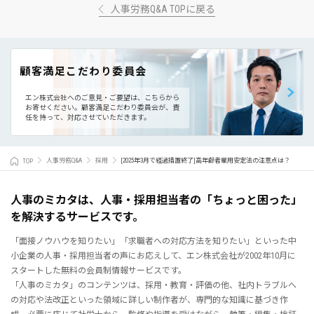
人事労務Q&A TOPに戻る
顧客満足こだわり委員会
エン株式会社へのご意見・ご要望は、こちらから
お寄せください。
顧客満足こだわり委員会が、責
任を持って、対応させていただきます。
TOP
人事労務Q&A
採用
[2025年3月で経過措置終了]高年齢者雇用安定法の注意点は？
人事のミカタは、人事・採用担当者の「ちょっと困った」
を解決するサービスです。
「面接ノウハウを知りたい」「求職者への対応方法を知りたい」といった中
小企業の人事・採用担当者の声にお応えして、エン株式会社が2002年10月に
スタートした無料の会員制情報サービスです。
「人事のミカタ」のコンテンツは、採用・教育・評価の他、社内トラブルへ
の対応や法改正といった領域に詳しい制作者が、専門的な知識に基づき作