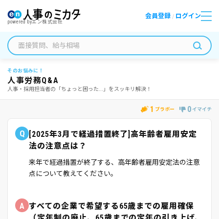
会員登録
ログイン
/
powered by
エン株式会社
そのお悩みに！
人事労務Q&A
人事・採用担当者の「ちょっと困った...」をスッキリ解決！
1
0
ブラボー
イマイチ
Q
[2025年3月で経過措置終了]高年齢者雇用安定
法の注意点は？
来年で経過措置が終了する、高年齢者雇用安定法の注意
点について教えてください。
A
すべての企業で希望する65歳までの雇用確保
（定年制の廃止、65歳までの定年の引き上げ、