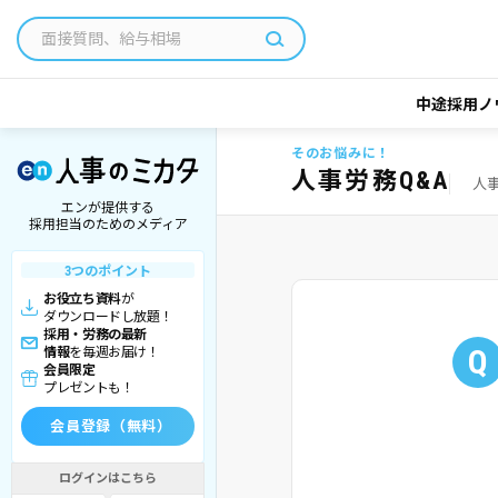
中途採用ノ
そのお悩みに！
人事労務Q&A
人
エンが提供する
採用担当のためのメディア
3つのポイント
お役立ち資料
が
ダウンロードし放題！
採用・労務の最新
Q
情報
を毎週お届け！
会員限定
プレゼントも！
会員登録（無料）
ログインはこちら