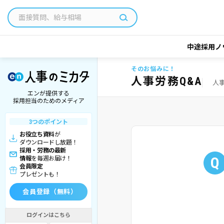
中途採用ノ
そのお悩みに！
人事労務Q&A
人
エンが提供する
採用担当のためのメディア
3つのポイント
お役立ち資料
が
ダウンロードし放題！
採用・労務の最新
Q
情報
を毎週お届け！
会員限定
プレゼントも！
会員登録（無料）
ログインはこちら